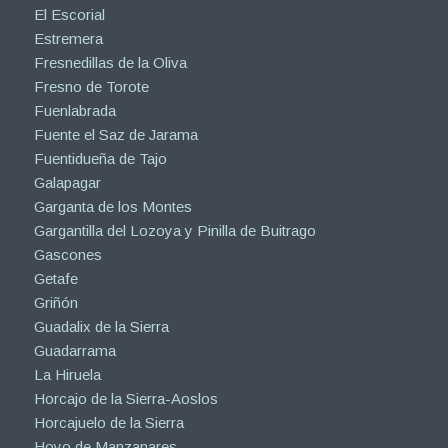
El Escorial
Estremera
Fresnedillas de la Oliva
Fresno de Torote
Fuenlabrada
Fuente el Saz de Jarama
Fuentidueña de Tajo
Galapagar
Garganta de los Montes
Gargantilla del Lozoya y Pinilla de Buitrago
Gascones
Getafe
Griñón
Guadalix de la Sierra
Guadarrama
La Hiruela
Horcajo de la Sierra-Aoslos
Horcajuelo de la Sierra
Hoyo de Manzanares