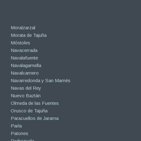
Moralzarzal
Morata de Tajuña
Móstoles
Navacerrada
Navalafuente
Navalagamella
Navalcarnero
Navarredonda y San Mamés
Navas del Rey
Nuevo Baztán
Olmeda de las Fuentes
Orusco de Tajuña
Paracuellos de Jarama
Parla
Patones
Pedrezuela