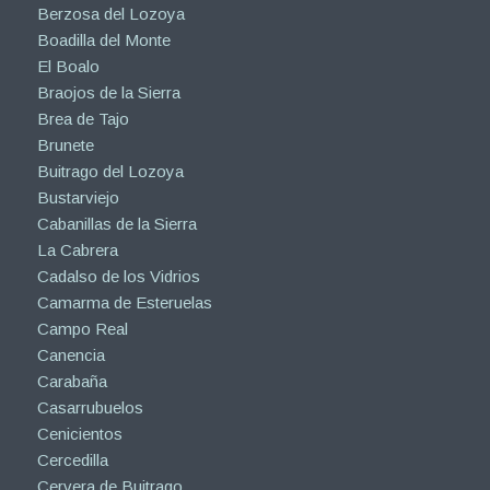
Berzosa del Lozoya
Boadilla del Monte
El Boalo
Braojos de la Sierra
Brea de Tajo
Brunete
Buitrago del Lozoya
Bustarviejo
Cabanillas de la Sierra
La Cabrera
Cadalso de los Vidrios
Camarma de Esteruelas
Campo Real
Canencia
Carabaña
Casarrubuelos
Cenicientos
Cercedilla
Cervera de Buitrago