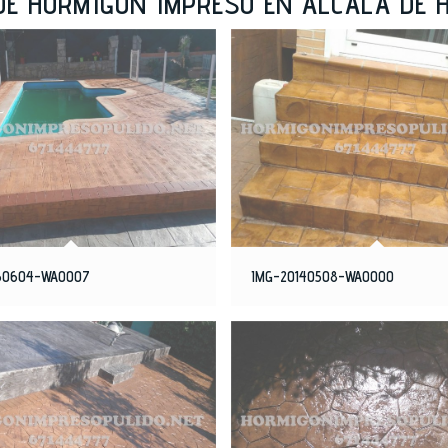
DE HORMIGÓN IMPRESO EN ALCALÁ DE 
60604-WA0007
IMG-20140508-WA0000