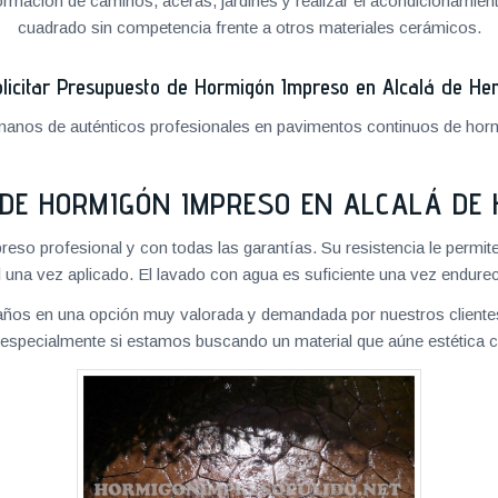
formación de caminos, aceras, jardines y realizar el acondicionamien
cuadrado sin competencia frente a otros materiales cerámicos.
licitar Presupuesto de Hormigón Impreso en Alcalá de He
anos de auténticos profesionales en pavimentos continuos de horm
DE HORMIGÓN IMPRESO EN ALCALÁ DE
so profesional y con todas las garantías. Su resistencia le permite
 una vez aplicado. El lavado con agua es suficiente una vez endureci
 años en una opción muy valorada y demandada por nuestros clientes
 especialmente si estamos buscando un material que aúne estética c