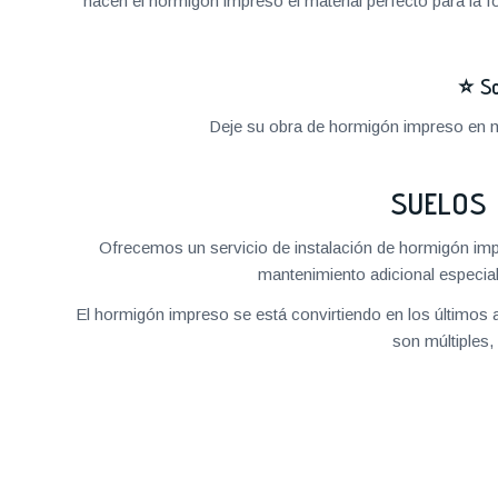
hacen el hormigón impreso el material perfecto para la 
⭐
So
Deje su obra de hormigón impreso en m
SUELOS 
Ofrecemos un servicio de instalación de hormigón impre
mantenimiento adicional especial
El hormigón impreso se está convirtiendo en los últimos
son múltiples,