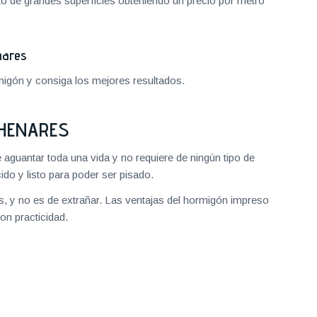
to de grandes superficies obteniendo un precio por metro
nares
igón y consiga los mejores resultados.
 HENARES
 aguantar toda una vida y no requiere de ningún tipo de
do y listo para poder ser pisado.
, y no es de extrañar. Las ventajas del hormigón impreso
on practicidad.