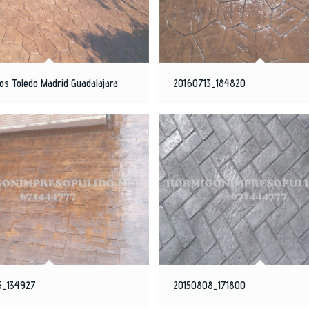
os Toledo Madrid Guadalajara
20160713_184820
5_134927
20150808_171800