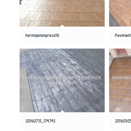
hormigonimpreso16
Paviment
20160713_174743
2016050