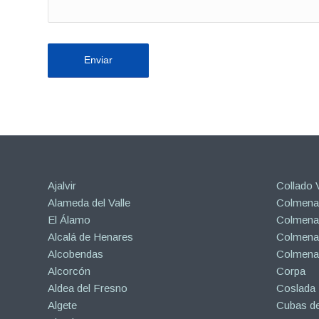
Ajalvir
Collado V
Alameda del Valle
Colmenar
El Álamo
Colmenar
Alcalá de Henares
Colmenar
Alcobendas
Colmena
Alcorcón
Corpa
Aldea del Fresno
Coslada
Algete
Cubas de