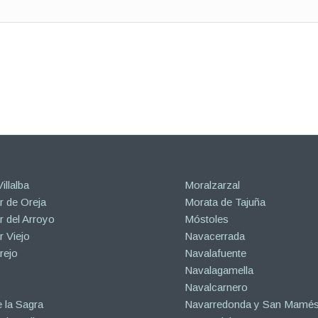
illalba
Moralzarzal
 de Oreja
Morata de Tajuña
 del Arroyo
Móstoles
 Viejo
Navacerrada
rejo
Navalafuente
Navalagamella
Navalcarnero
 la Sagra
Navarredonda y San Mamé