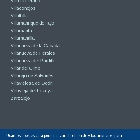
Villa del Prado
Villaconejos
Villalbilla
Villamanrique de Tajo
Villamanta
Villamantilla
Villanueva de la Cañada
Villanueva de Perales
Villanueva del Pardillo
Villar del Olmo
Villarejo de Salvanés
Villaviciosa de Odón
Villavieja del Lozoya
Zarzalejo
Usamos cookies para personalizar el contenido y los anuncios, para
Copyright © 2015-2026 |
Hormigón Impreso Madrid
| Todos los derechos