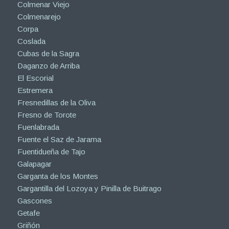
Colmenar Viejo
Colmenarejo
Corpa
Coslada
Cubas de la Sagra
Daganzo de Arriba
El Escorial
Estremera
Fresnedillas de la Oliva
Fresno de Torote
Fuenlabrada
Fuente el Saz de Jarama
Fuentidueña de Tajo
Galapagar
Garganta de los Montes
Gargantilla del Lozoya y Pinilla de Buitrago
Gascones
Getafe
Griñón