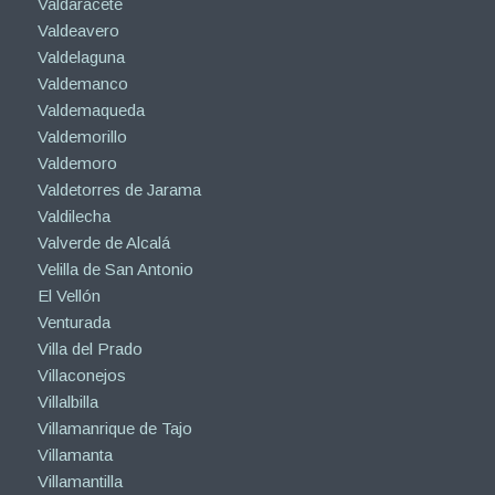
Valdaracete
Valdeavero
Valdelaguna
Valdemanco
Valdemaqueda
Valdemorillo
Valdemoro
Valdetorres de Jarama
Valdilecha
Valverde de Alcalá
Velilla de San Antonio
El Vellón
Venturada
Villa del Prado
Villaconejos
Villalbilla
Villamanrique de Tajo
Villamanta
Villamantilla