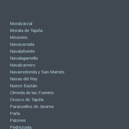
Moralzarzal
Morata de Tajuña
Móstoles
Navacerrada
Navalafuente
Navalagamella
Navalcarnero
Navarredonda y San Mamés
Navas del Rey
Nuevo Baztán
Olmeda de las Fuentes
Orusco de Tajuña
Paracuellos de Jarama
Parla
Patones
Pedrezuela