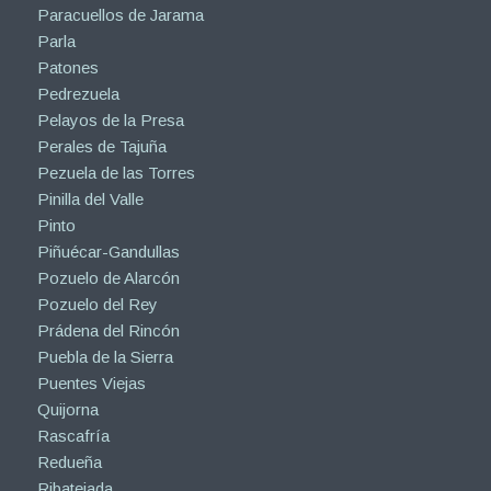
Paracuellos de Jarama
Parla
Patones
Pedrezuela
Pelayos de la Presa
Perales de Tajuña
Pezuela de las Torres
Pinilla del Valle
Pinto
Piñuécar-Gandullas
Pozuelo de Alarcón
Pozuelo del Rey
Prádena del Rincón
Puebla de la Sierra
Puentes Viejas
Quijorna
Rascafría
Redueña
Ribatejada