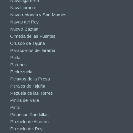
Navalagamella
Navalcarnero
Navarredonda y San Mamés
Navas del Rey
Nuevo Baztán
Olmeda de las Fuentes
Orusco de Tajuña
Paracuellos de Jarama
Parla
Patones
Pedrezuela
Pelayos de la Presa
Perales de Tajuña
Pezuela de las Torres
Pinilla del Valle
Pinto
Piñuécar-Gandullas
Pozuelo de Alarcón
Pozuelo del Rey