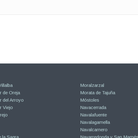
illalba
Moralzarzal
 de Oreja
Morata de Tajuña
 del Arroyo
Móstoles
 Viejo
Navacerrada
rejo
Navalafuente
Navalagamella
Navalcarnero
 la Sagra
Navarredonda y San Mamé