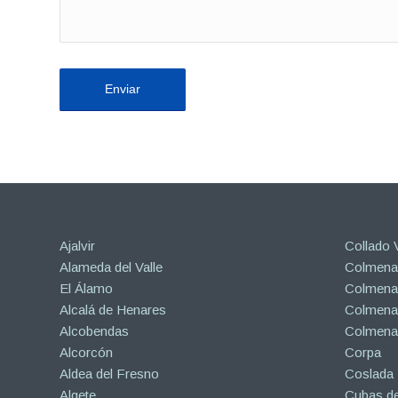
Ajalvir
Collado V
Alameda del Valle
Colmenar
El Álamo
Colmenar
Alcalá de Henares
Colmenar
Alcobendas
Colmena
Alcorcón
Corpa
Aldea del Fresno
Coslada
Algete
Cubas de