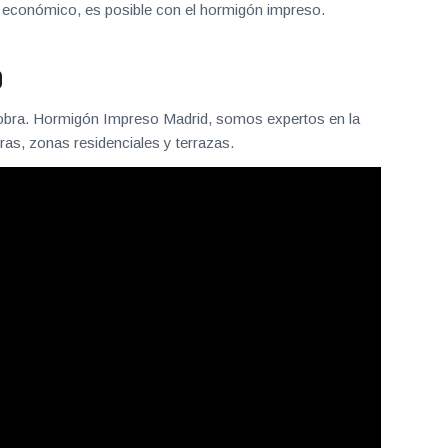
, económico, es posible con el hormigón impreso.
D
 obra. Hormigón Impreso Madrid, somos expertos en la
as, zonas residenciales y terrazas.