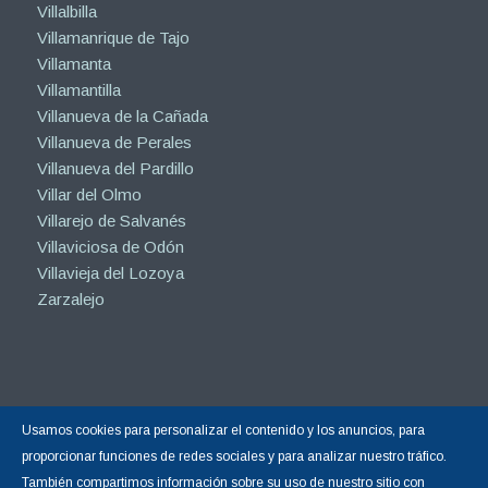
Villalbilla
Villamanrique de Tajo
Villamanta
Villamantilla
Villanueva de la Cañada
Villanueva de Perales
Villanueva del Pardillo
Villar del Olmo
Villarejo de Salvanés
Villaviciosa de Odón
Villavieja del Lozoya
Zarzalejo
Usamos cookies para personalizar el contenido y los anuncios, para
Copyright © 2015-2026 |
Hormigón Impreso Madrid
| Todos los derechos
proporcionar funciones de redes sociales y para analizar nuestro tráfico.
reservados.
También compartimos información sobre su uso de nuestro sitio con