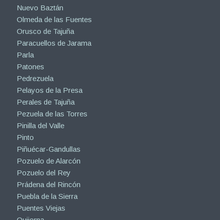
Navarredonda y San Mamés
Navas del Rey
Nuevo Baztán
Olmeda de las Fuentes
Orusco de Tajuña
Paracuellos de Jarama
Parla
Patones
Pedrezuela
Pelayos de la Presa
Perales de Tajuña
Pezuela de las Torres
Pinilla del Valle
Pinto
Piñuécar-Gandullas
Pozuelo de Alarcón
Pozuelo del Rey
Prádena del Rincón
Puebla de la Sierra