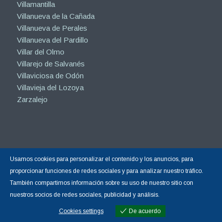
Villamanta
Villamantilla
Villanueva de la Cañada
Villanueva de Perales
Villanueva del Pardillo
Villar del Olmo
Villarejo de Salvanés
Villaviciosa de Odón
Villavieja del Lozoya
Zarzalejo
Usamos cookies para personalizar el contenido y los anuncios, para
proporcionar funciones de redes sociales y para analizar nuestro tráfico.
Copyright © 2015-2026 |
Hormigón Impreso Madrid
| Todos los derechos
También compartimos información sobre su uso de nuestro sitio con
reservados.
nuestros socios de redes sociales, publicidad y análisis.
Sitio web gestionado por Calin
Diseño Web y Posicionamiento SEO
Cookies settings
De acuerdo
Open
realizado por Calin
☝ nº1 en Google España
Cookies settings