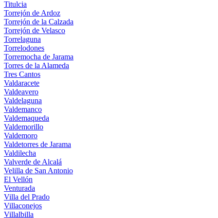
Titulcia
Torrejón de Ardoz
Torrejón de la Calzada
Torrejón de Velasco
Torrelaguna
Torrelodones
Torremocha de Jarama
Torres de la Alameda
Tres Cantos
Valdaracete
Valdeavero
Valdelaguna
Valdemanco
Valdemaqueda
Valdemorillo
Valdemoro
Valdetorres de Jarama
Valdilecha
Valverde de Alcalá
Velilla de San Antonio
El Vellón
Venturada
Villa del Prado
Villaconejos
Villalbilla