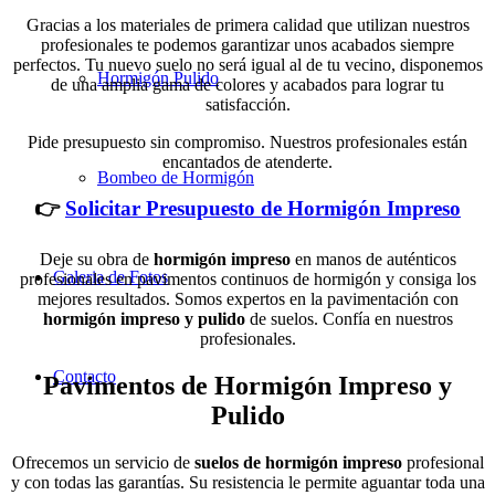
Gracias a los materiales de primera calidad que utilizan nuestros
profesionales te podemos garantizar unos acabados siempre
perfectos. Tu nuevo suelo no será igual al de tu vecino, disponemos
Hormigón Pulido
de una amplia gama de colores y acabados para lograr tu
satisfacción.
Pide presupuesto sin compromiso. Nuestros profesionales están
encantados de atenderte.
Bombeo de Hormigón
👉
Solicitar Presupuesto de Hormigón Impreso
Deje su obra de
hormigón impreso
en manos de auténticos
Galeria de Fotos
profesionales en pavimentos continuos de hormigón y consiga los
mejores resultados. Somos expertos en la pavimentación con
hormigón impreso y pulido
de suelos. Confía en nuestros
profesionales.
Contacto
Pavimentos de Hormigón Impreso y
Pulido
Ofrecemos un servicio de
suelos de hormigón impreso
profesional
y con todas las garantías. Su resistencia le permite aguantar toda una