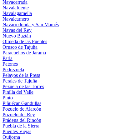
Navacerrada
Navalafuente
Navalagamella
Navalcarnero
Navarredonda y San Mamés
Navas del Rey
Nuevo Baztán
Olmeda de las Fuentes
Orusco de Tajuña
Paracuellos de Jarama
Parla
Patones
Pedrezuela
Pelayos de la Presa
Perales de Tajuña
Pezuela de las Torres
Pinilla del Valle
Pinto
Piñuécar-Gandullas
Pozuelo de Alarcón
Pozuelo del Rey
Prádena del Rincón
Puebla de la Sierra
Puentes Viejas
Quijorna