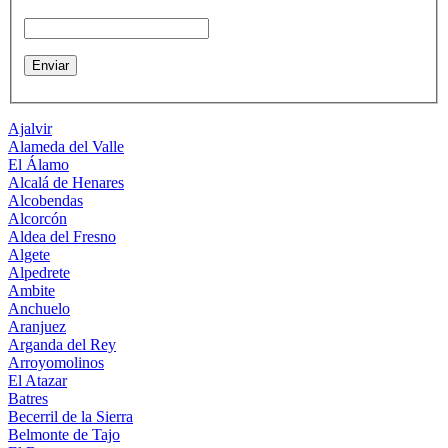
Ajalvir
Alameda del Valle
El Álamo
Alcalá de Henares
Alcobendas
Alcorcón
Aldea del Fresno
Algete
Alpedrete
Ambite
Anchuelo
Aranjuez
Arganda del Rey
Arroyomolinos
El Atazar
Batres
Becerril de la Sierra
Belmonte de Tajo