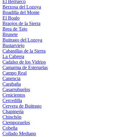
El Berrueco
Berzosa del Lozoya
Boadilla del Monte
El Boalo
Braojos de la Sierra
Brea de Tajo
Brunete
Buitrago del Lozoya
Bustarviejo
Cabanillas de la Sierra
La Cabrera
Cadalso de los Vidrios
Camarma de Esteruelas
Campo Real
Canencia
Carabaña
Casarrubuelos
Cenicientos
Cercedilla
Cervera de Buitrago
Chapinería
Chinchón
Ciempozuelos
Cobeña
Collado Mediano