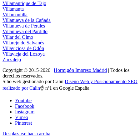
Villamanrique de Tajo
Villamanta
Villamantilla
Villanueva de la Cañada
Villanueva de Perales
Villanueva del Pardillo
Villar del Olmo
Villarejo de Salvanés
Villaviciosa de Odón
Villavieja del Lozoya
Zarzalejo
Copyright © 2015-2026 |
Hormigón Impreso Madrid
| Todos los
derechos reservados.
Sitio web gestionado por Calin
Diseño Web y Posicionamiento SEO
realizado por Calin
☝ nº1 en Google España
Youtube
Facebook
Instagram
Vimeo
Pinterest
Desplazarse hacia arriba