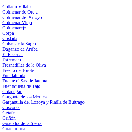
Collado Villalba
Colmenar de Oreja
Colmenar del Arroyo
Colmenar Viejo
Colmenarejo
Corpa
Coslada
Cubas de la Sagra
Daganzo de Arriba
El Escorial
Estremera
Fresnedillas de la Oliva
Fresno de Torote
Fuenlabrada
Fuente el Saz de Jarama
Fuentidueña de Tajo
Galapagar
Garganta de los Montes
Gargantilla del Lozoya y Pinilla de Buitrago
Gascones
Getafe
Griñón
Guadalix de la Sierra
Guadarrama