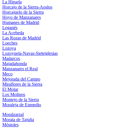
La Hiruela
Horcajo de la Sierra-Aoslos
Horcajuelo de la Sierra
Hoyo de Manzanares
Humanes de Madrid
Leganés
La Acebeda
Las Rozas de Madrid
Loeches
Lozoya
Lozoyuela-Navas-Sieteiglesias
Madarcos
Majadahonda
Manzanares el Real
Meco
Mejorada del Campo
Miraflores de la Sierra
El Molar
Los Molinos
Montejo de la Sierra
Moraleja de Enmedio
Moralzarzal
Morata de Tajuña
Móstoles