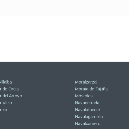
illalba
Moralzarzal
 de Oreja
Morata de Tajuña
 del Arroyo
Móstoles
 Viejo
Navacerrada
rejo
Navalafuente
Navalagamella
Navalcarnero