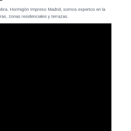
 obra. Hormigón Impreso Madrid, somos expertos en la
as, zonas residenciales y terrazas.