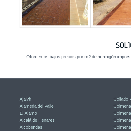
SOLI
Ofrecemos bajos precios por m2 de hormigón impreso a
Ajalvir
Collado V
Alameda del Valle
Colmenar
El Álamo
Colmenar
Alcalá de Henares
Colmenar
Alcobendas
Colmena