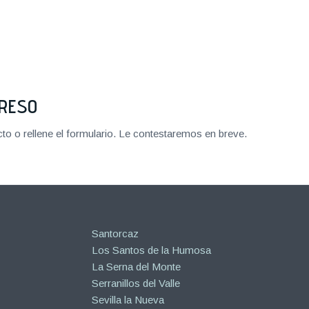
PRESO
o o rellene el formulario. Le contestaremos en breve.
Santorcaz
Los Santos de la Humosa
La Serna del Monte
Serranillos del Valle
Sevilla la Nueva