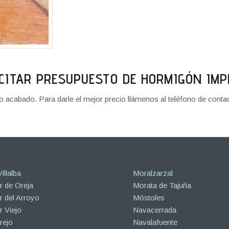
CITAR PRESUPUESTO DE HORMIGÓN IM
cabado. Para darle el mejor precio llámenos al teléfono de contact
illalba
Moralzarzal
 de Oreja
Morata de Tajuña
 del Arroyo
Móstoles
 Viejo
Navacerrada
rejo
Navalafuente