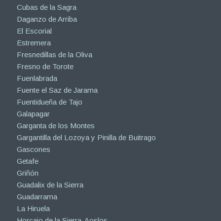
Cubas de la Sagra
Daganzo de Arriba
El Escorial
Estremera
Fresnedillas de la Oliva
Fresno de Torote
Fuenlabrada
Fuente el Saz de Jarama
Fuentidueña de Tajo
Galapagar
Garganta de los Montes
Gargantilla del Lozoya y Pinilla de Buitrago
Gascones
Getafe
Griñón
Guadalix de la Sierra
Guadarrama
La Hiruela
Horcajo de la Sierra-Aoslos