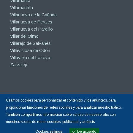
Villamanta
Villamantilla
Villanueva de la Cañada
Villanueva de Perales
Villanueva del Pardillo
Villar del Olmo
Villarejo de Salvanés
Villaviciosa de Odón
Villavieja del Lozoya
Zarzalejo
Usamos cookies para personalizar el contenido y los anuncios, para
Copyright © 2015-2026 |
Hormigón Impreso Madrid
| Todos los derechos
proporcionar funciones de redes sociales y para analizar nuestro tráfico.
reservados.
También compartimos información sobre su uso de nuestro sitio con
Sitio web gestionado por Calin
Diseño Web y Posicionamiento SEO
nuestros socios de redes sociales, publicidad y análisis.
realizado por Calin
☝ nº1 en Google España
Cookies settings
De acuerdo