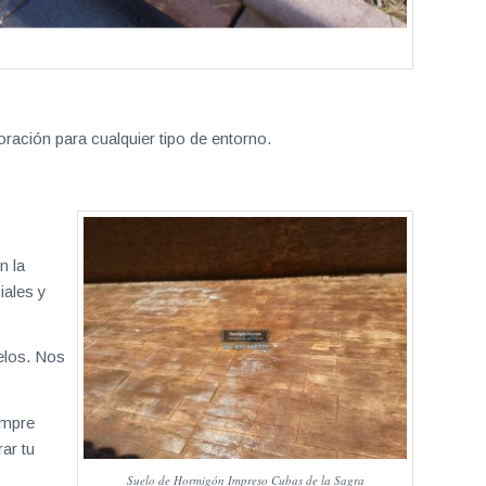
ración para cualquier tipo de entorno.
n la
iales y
elos. Nos
empre
ar tu
Suelo de Hormigón Impreso Cubas de la Sagra