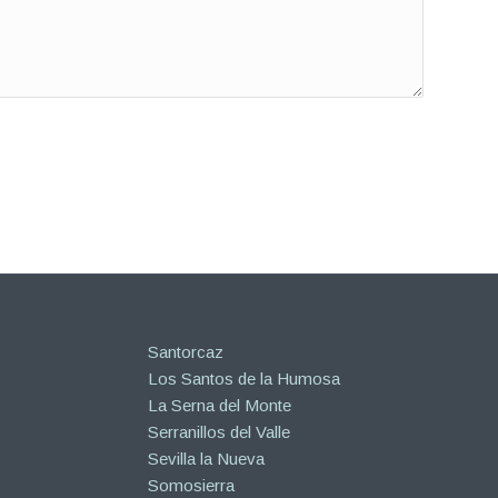
Santorcaz
Los Santos de la Humosa
La Serna del Monte
Serranillos del Valle
Sevilla la Nueva
Somosierra