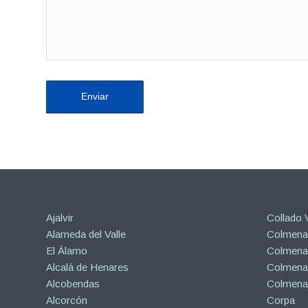
Ajalvir
Collado V
Alameda del Valle
Colmenar
El Álamo
Colmenar
Alcalá de Henares
Colmenar
Alcobendas
Colmena
Alcorcón
Corpa