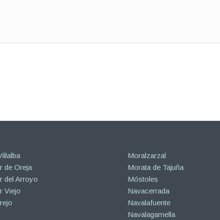
illalba
Moralzarzal
 de Oreja
Morata de Tajuña
 del Arroyo
Móstoles
 Viejo
Navacerrada
rejo
Navalafuente
Navalagamella