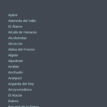
Ajalvir
Alameda del Valle
El Álamo
Alcalá de Henares
Alcobendas
Alcorcón
Aldea del Fresno
Algete
Alpedrete
Ambite
Anchuelo
Aranjuez
Arganda del Rey
Arroyomolinos
El Atazar
Batres
Becerril de la Sierra