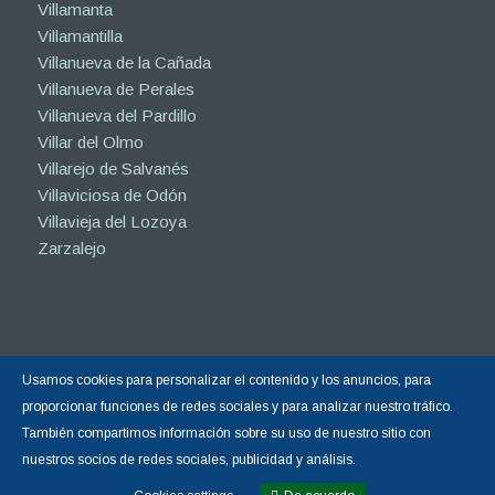
Villamanta
Villamantilla
Villanueva de la Cañada
Villanueva de Perales
Villanueva del Pardillo
Villar del Olmo
Villarejo de Salvanés
Villaviciosa de Odón
Villavieja del Lozoya
Zarzalejo
Usamos cookies para personalizar el contenido y los anuncios, para
Copyright © 2015-2026 |
Hormigón Impreso Madrid
| Todos los derechos
proporcionar funciones de redes sociales y para analizar nuestro tráfico.
reservados.
También compartimos información sobre su uso de nuestro sitio con
Sitio web gestionado por Calin
Diseño Web y Posicionamiento SEO
nuestros socios de redes sociales, publicidad y análisis.
realizado por Calin
☝ nº1 en Google España