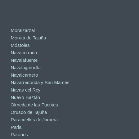
Moralzarzal
Morata de Tajuña
Móstoles
Navacerrada
Navalafuente
Navalagamella
Navalcarnero
Navarredonda y San Mamés
Navas del Rey
Nuevo Baztán
Olmeda de las Fuentes
Orusco de Tajuña
Paracuellos de Jarama
Parla
Patones