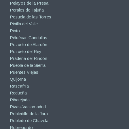
Pelayos de la Presa
Perales de Tajuña
Pezuela de las Torres
Pinilla del Valle
Pinto
Piñuécar-Gandullas
Pozuelo de Alarcón
Pozuelo del Rey
Prádena del Rincón
Puebla de la Sierra
Puentes Viejas
Quijorna
Rascafría
Redueña
Ribatejada
Rivas-Vaciamadrid
Robledillo de la Jara
Robledo de Chavela
Robregordo