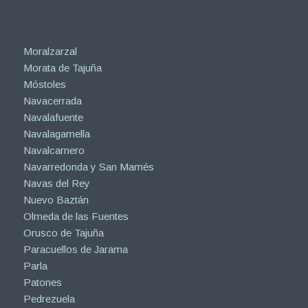
Moralzarzal
Morata de Tajuña
Móstoles
Navacerrada
Navalafuente
Navalagamella
Navalcarnero
Navarredonda y San Mamés
Navas del Rey
Nuevo Baztán
Olmeda de las Fuentes
Orusco de Tajuña
Paracuellos de Jarama
Parla
Patones
Pedrezuela