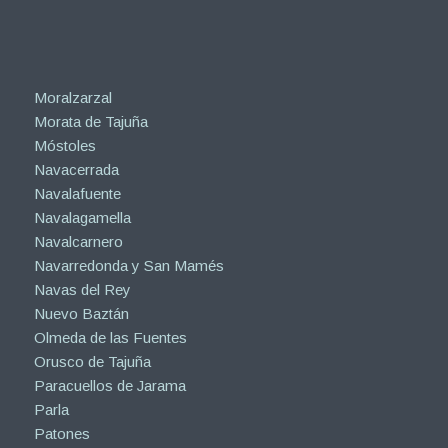
Moralzarzal
Morata de Tajuña
Móstoles
Navacerrada
Navalafuente
Navalagamella
Navalcarnero
Navarredonda y San Mamés
Navas del Rey
Nuevo Baztán
Olmeda de las Fuentes
Orusco de Tajuña
Paracuellos de Jarama
Parla
Patones