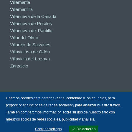
Villamanta
Villamantilla
Villanueva de la Cañada
Villanueva de Perales
Villanueva del Pardillo
Villar del Olmo
Villarejo de Salvanés
Villaviciosa de Odón
Villavieja del Lozoya
Zarzalejo
Usamos cookies para personalizar el contenido y los anuncios, para
Copyright © 2015-2026 |
Hormigón Impreso Madrid
| Todos los derechos
proporcionar funciones de redes sociales y para analizar nuestro tráfico.
reservados.
También compartimos información sobre su uso de nuestro sitio con
Sitio web gestionado por Calin
Diseño Web y Posicionamiento SEO
nuestros socios de redes sociales, publicidad y análisis.
realizado por Calin
☝ nº1 en Google España
Cookies settings
De acuerdo