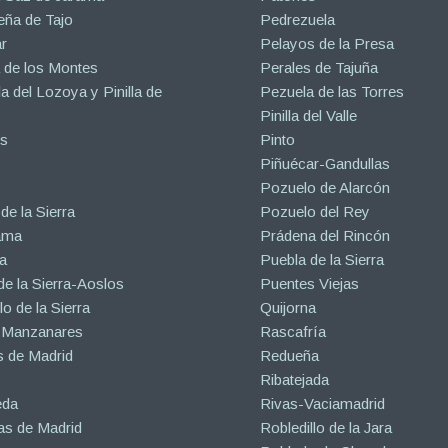
eña de Tajo
Pedrezuela
r
Pelayos de la Presa
 de los Montes
Perales de Tajuña
la del Lozoya y Pinilla de
Pezuela de las Torres
Pinilla del Valle
s
Pinto
Piñuécar-Gandullas
Pozuelo de Alarcón
de la Sierra
Pozuelo del Rey
ama
Prádena del Rincón
a
Puebla de la Sierra
de la Sierra-Aoslos
Puentes Viejas
o de la Sierra
Quijorna
 Manzanares
Rascafría
 de Madrid
Redueña
Ribatejada
eda
Rivas-Vaciamadrid
s de Madrid
Robledillo de la Jara