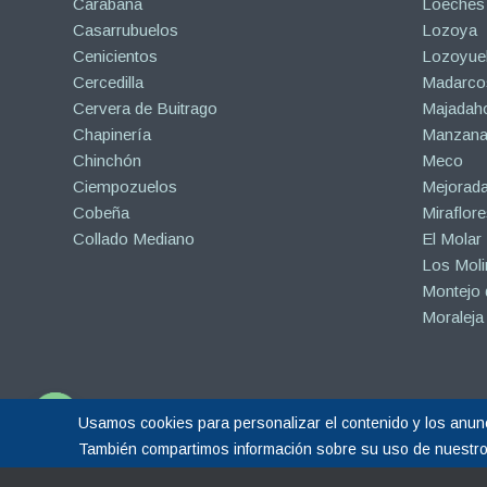
Carabaña
Loeches
Casarrubuelos
Lozoya
Cenicientos
Lozoyuel
Cercedilla
Madarco
Cervera de Buitrago
Majadah
Chapinería
Manzanar
Chinchón
Meco
Ciempozuelos
Mejorad
Cobeña
Miraflore
Collado Mediano
El Molar
Los Mol
Montejo d
Moraleja
Usamos cookies para personalizar el contenido y los anunci
Copyright © 2015-2026 |
Hormigón Impreso Madrid
| Todos los derechos r
Open
También compartimos información sobre su uso de nuestro s
chaty
Sitio web gestionado por Calin
Diseño Web y Posicionamiento SEO realiza