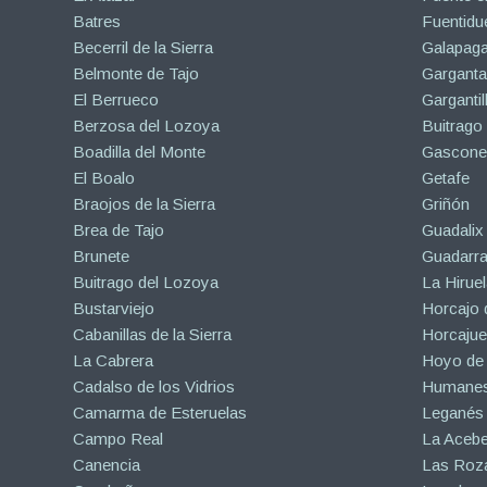
Batres
Fuentidu
Becerril de la Sierra
Galapaga
Belmonte de Tajo
Garganta
El Berrueco
Gargantil
Berzosa del Lozoya
Buitrago
Boadilla del Monte
Gascone
El Boalo
Getafe
Braojos de la Sierra
Griñón
Brea de Tajo
Guadalix 
Brunete
Guadarr
Buitrago del Lozoya
La Hiruel
Bustarviejo
Horcajo 
Cabanillas de la Sierra
Horcajuel
La Cabrera
Hoyo de
Cadalso de los Vidrios
Humanes
Camarma de Esteruelas
Leganés
Campo Real
La Aceb
Canencia
Las Roza