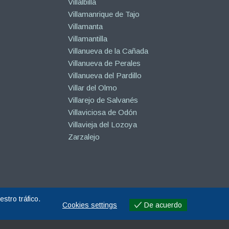
Villalbilla
Villamanrique de Tajo
Villamanta
Villamantilla
Villanueva de la Cañada
Villanueva de Perales
Villanueva del Pardillo
Villar del Olmo
Villarejo de Salvanés
Villaviciosa de Odón
Villavieja del Lozoya
Zarzalejo
stro tráfico.
Cookies settings
De acuerdo
Cookies settings