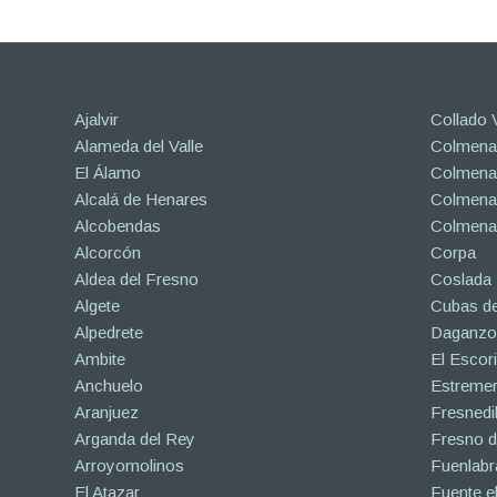
Ajalvir
Collado V
Alameda del Valle
Colmenar
El Álamo
Colmenar
Alcalá de Henares
Colmenar
Alcobendas
Colmena
Alcorcón
Corpa
Aldea del Fresno
Coslada
Algete
Cubas de
Alpedrete
Daganzo 
Ambite
El Escori
Anchuelo
Estreme
Aranjuez
Fresnedil
Arganda del Rey
Fresno d
Arroyomolinos
Fuenlabr
El Atazar
Fuente e