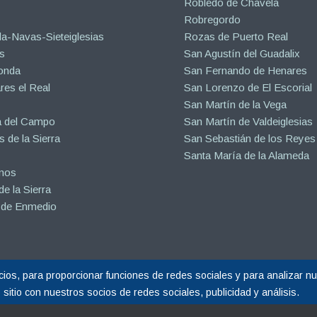
Robledo de Chavela
Robregordo
a-Navas-Sieteiglesias
Rozas de Puerto Real
s
San Agustín del Guadalix
onda
San Fernando de Henares
es el Real
San Lorenzo de El Escorial
San Martín de la Vega
a del Campo
San Martín de Valdeiglesias
s de la Sierra
San Sebastián de los Reyes
Santa María de la Alameda
inos
e la Sierra
 de Enmedio
os, para proporcionar funciones de redes sociales y para analizar nue
eservados.
itio con nuestros socios de redes sociales, publicidad y análisis.
do por Calin
☝ nº1 en Google España