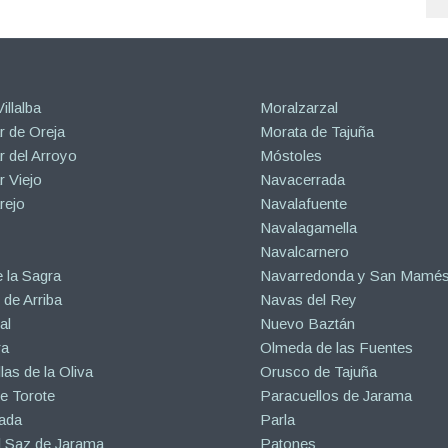
illalba
Moralzarzal
 de Oreja
Morata de Tajuña
 del Arroyo
Móstoles
 Viejo
Navacerrada
rejo
Navalafuente
Navalagamella
Navalcarnero
 la Sagra
Navarredonda y San Mamé
de Arriba
Navas del Rey
al
Nuevo Baztán
ra
Olmeda de las Fuentes
las de la Oliva
Orusco de Tajuña
e Torote
Paracuellos de Jarama
ada
Parla
l Saz de Jarama
Patones