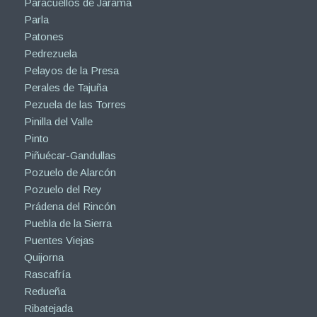
Paracuellos de Jarama
Parla
Patones
Pedrezuela
Pelayos de la Presa
Perales de Tajuña
Pezuela de las Torres
Pinilla del Valle
Pinto
Piñuécar-Gandullas
Pozuelo de Alarcón
Pozuelo del Rey
Prádena del Rincón
Puebla de la Sierra
Puentes Viejas
Quijorna
Rascafría
Redueña
Ribatejada