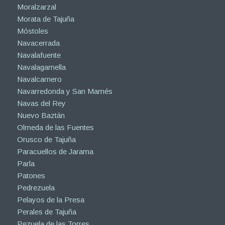
Moralzarzal
Morata de Tajuña
Móstoles
Navacerrada
Navalafuente
Navalagamella
Navalcarnero
Navarredonda y San Mamés
Navas del Rey
Nuevo Baztán
Olmeda de las Fuentes
Orusco de Tajuña
Paracuellos de Jarama
Parla
Patones
Pedrezuela
Pelayos de la Presa
Perales de Tajuña
Pezuela de las Torres