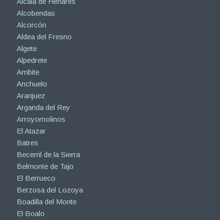
Alcalá de Henares
Alcobendas
Alcorcón
Aldea del Fresno
Algete
Alpedrete
Ambite
Anchuelo
Aranjuez
Arganda del Rey
Arroyomolinos
El Atazar
Batres
Becerril de la Sierra
Belmonte de Tajo
El Berrueco
Berzosa del Lozoya
Boadilla del Monte
El Boalo