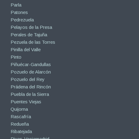
Parla
Patones
Pedrezuela
Pelayos de la Presa
Perales de Tajuña
Pezuela de las Torres
Pinilla del Valle
Pinto
Piñuécar-Gandullas
Pozuelo de Alarcón
Pozuelo del Rey
Prádena del Rincón
Puebla de la Sierra
Puentes Viejas
Quijorna
Rascafría
Redueña
Ribatejada
Rivas-Vaciamadrid