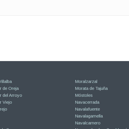
illalba
Moralzarzal
 de Oreja
Morata de Tajuña
 del Arroyo
Móstoles
 Viejo
Navacerrada
rejo
Navalafuente
Navalagamella
Navalcarnero