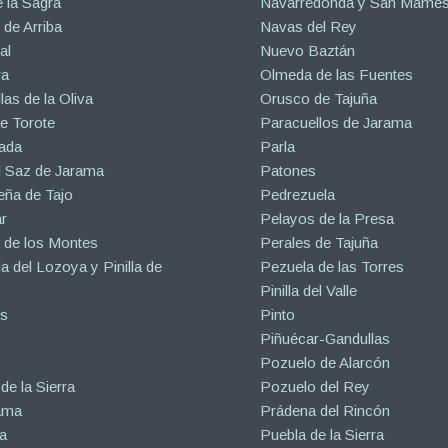
 la Sagra
Navarredonda y San Mamé
de Arriba
Navas del Rey
al
Nuevo Baztán
ra
Olmeda de las Fuentes
las de la Oliva
Orusco de Tajuña
e Torote
Paracuellos de Jarama
ada
Parla
l Saz de Jarama
Patones
eña de Tajo
Pedrezuela
r
Pelayos de la Presa
 de los Montes
Perales de Tajuña
la del Lozoya y Pinilla de
Pezuela de las Torres
Pinilla del Valle
s
Pinto
Piñuécar-Gandullas
Pozuelo de Alarcón
de la Sierra
Pozuelo del Rey
ama
Prádena del Rincón
a
Puebla de la Sierra