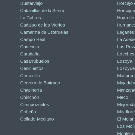
Bustarviejo
Horcajo 
Cabanillas de la Sierra
Horcajuel
La Cabrera
Hoyo de
Cadalso de los Vidrios
Humanes
Camarma de Esteruelas
Leganés
Campo Real
La Aceb
Canencia
Las Roza
Carabaña
Loeches
Casarrubuelos
Lozoya
Cenicientos
Lozoyuel
Cercedilla
Madarco
Cervera de Buitrago
Majadah
Chapinería
Manzanar
Chinchón
Meco
Ciempozuelos
Mejorad
Cobeña
Miraflore
Collado Mediano
El Molar
Los Mol
Montejo d