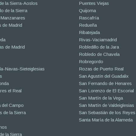
de la Sierra-Aoslos
Puentes Viejas
o de la Sierra
Quijorna
 Manzanares
Rascafría
 de Madrid
Redueña
Ribatejada
eda
Rivas-Vaciamadrid
s de Madrid
Robledillo de la Jara
Robledo de Chavela
Robregordo
a-Navas-Sieteiglesias
Rozas de Puerto Real
s
San Agustín del Guadalix
onda
San Fernando de Henares
es el Real
San Lorenzo de El Escorial
San Martín de la Vega
a del Campo
San Martín de Valdeiglesias
s de la Sierra
San Sebastián de los Reyes
Santa María de la Alameda
inos
e la Sierra