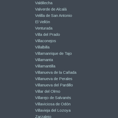
Valdilecha
Valverde de Alcalá
Velilla de San Antonio
El Vellón
Venturada
Villa del Prado
Villaconejos
Villalbilla
Villamanrique de Tajo
Villamanta
Villamantilla
Villanueva de la Cañada
Villanueva de Perales
Villanueva del Pardillo
Villar del Olmo
Villarejo de Salvanés
Villaviciosa de Odón
Villavieja del Lozoya
Zarzalejo