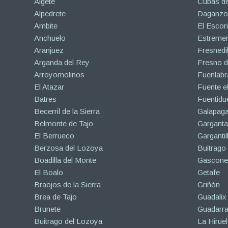
Algete
Cubas de
Alpedrete
Daganzo 
Ambite
El Escori
Anchuelo
Estreme
Aranjuez
Fresnedil
Arganda del Rey
Fresno d
Arroyomolinos
Fuenlabr
El Atazar
Fuente e
Batres
Fuentidu
Becerril de la Sierra
Galapaga
Belmonte de Tajo
Garganta
El Berrueco
Gargantil
Berzosa del Lozoya
Buitrago
Boadilla del Monte
Gascone
El Boalo
Getafe
Braojos de la Sierra
Griñón
Brea de Tajo
Guadalix 
Brunete
Guadarr
Buitrago del Lozoya
La Hiruel