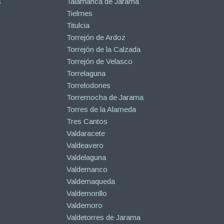
s
Talamanca de Jarama
Tielmes
Titulcia
Torrejón de Ardoz
Torrejón de la Calzada
Torrejón de Velasco
Torrelaguna
Torrelodones
Torremocha de Jarama
Torres de la Alameda
Tres Cantos
Valdaracete
Valdeavero
Valdelaguna
Valdemanco
Valdemaqueda
Valdemorillo
Valdemoro
Valdetorres de Jarama