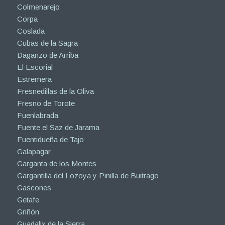
Colmenarejo
Corpa
Coslada
Cubas de la Sagra
Daganzo de Arriba
El Escorial
Estremera
Fresnedillas de la Oliva
Fresno de Torote
Fuenlabrada
Fuente el Saz de Jarama
Fuentidueña de Tajo
Galapagar
Garganta de los Montes
Gargantilla del Lozoya y Pinilla de Buitrago
Gascones
Getafe
Griñón
Guadalix de la Sierra