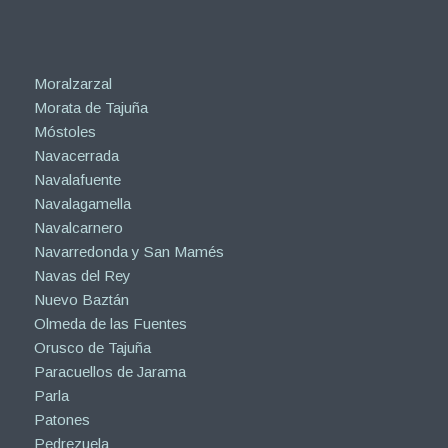
Moralzarzal
Morata de Tajuña
Móstoles
Navacerrada
Navalafuente
Navalagamella
Navalcarnero
Navarredonda y San Mamés
Navas del Rey
Nuevo Baztán
Olmeda de las Fuentes
Orusco de Tajuña
Paracuellos de Jarama
Parla
Patones
Pedrezuela