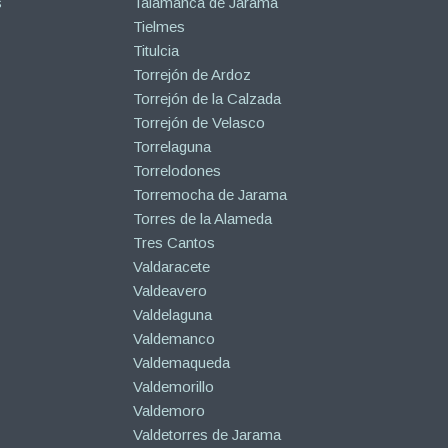
s
Talamanca de Jarama
Tielmes
Titulcia
Torrejón de Ardoz
Torrejón de la Calzada
Torrejón de Velasco
Torrelaguna
Torrelodones
Torremocha de Jarama
Torres de la Alameda
Tres Cantos
Valdaracete
Valdeavero
Valdelaguna
Valdemanco
Valdemaqueda
Valdemorillo
Valdemoro
Valdetorres de Jarama