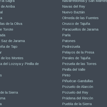
 la Sagra
Navarredonda y San Mamé
de Arriba
Navas del Rey
al
Nuevo Baztán
ra
Olmeda de las Fuentes
las de la Oliva
Orusco de Tajuña
e Torote
Paracuellos de Jarama
ada
Parla
l Saz de Jarama
Patones
eña de Tajo
Pedrezuela
r
Pelayos de la Presa
 de los Montes
Perales de Tajuña
la del Lozoya y Pinilla de
Pezuela de las Torres
Pinilla del Valle
s
Pinto
Piñuécar-Gandullas
Pozuelo de Alarcón
de la Sierra
Pozuelo del Rey
ama
Prádena del Rincón
a
Puebla de la Sierra