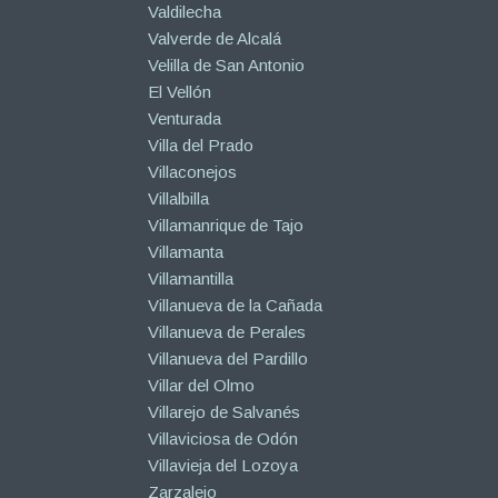
Valdilecha
Valverde de Alcalá
Velilla de San Antonio
El Vellón
Venturada
Villa del Prado
Villaconejos
Villalbilla
Villamanrique de Tajo
Villamanta
Villamantilla
Villanueva de la Cañada
Villanueva de Perales
Villanueva del Pardillo
Villar del Olmo
Villarejo de Salvanés
Villaviciosa de Odón
Villavieja del Lozoya
Zarzalejo