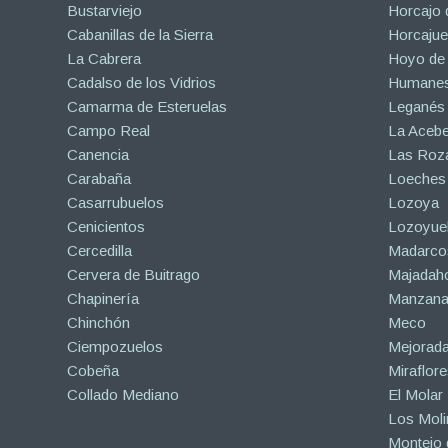
Bustarviejo
Horcajo 
Cabanillas de la Sierra
Horcajuel
La Cabrera
Hoyo de
Cadalso de los Vidrios
Humanes
Camarma de Esteruelas
Leganés
Campo Real
La Aceb
Canencia
Las Roza
Carabaña
Loeches
Casarrubuelos
Lozoya
Cenicientos
Lozoyuel
Cercedilla
Madarco
Cervera de Buitrago
Majadah
Chapinería
Manzanar
Chinchón
Meco
Ciempozuelos
Mejorad
Cobeña
Miraflore
Collado Mediano
El Molar
Los Mol
Montejo d