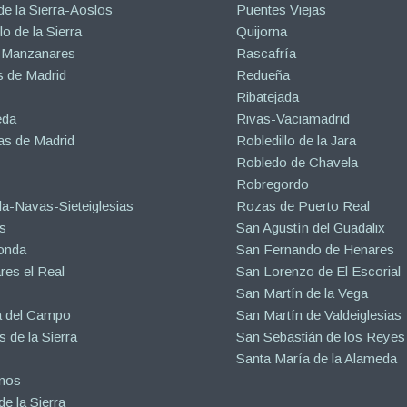
de la Sierra-Aoslos
Puentes Viejas
o de la Sierra
Quijorna
 Manzanares
Rascafría
 de Madrid
Redueña
Ribatejada
eda
Rivas-Vaciamadrid
s de Madrid
Robledillo de la Jara
Robledo de Chavela
Robregordo
a-Navas-Sieteiglesias
Rozas de Puerto Real
s
San Agustín del Guadalix
onda
San Fernando de Henares
es el Real
San Lorenzo de El Escorial
San Martín de la Vega
a del Campo
San Martín de Valdeiglesias
s de la Sierra
San Sebastián de los Reyes
Santa María de la Alameda
inos
e la Sierra