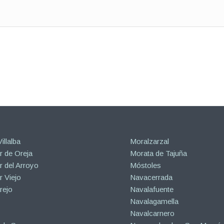
illalba
Moralzarzal
 de Oreja
Morata de Tajuña
 del Arroyo
Móstoles
 Viejo
Navacerrada
rejo
Navalafuente
Navalagamella
Navalcarnero