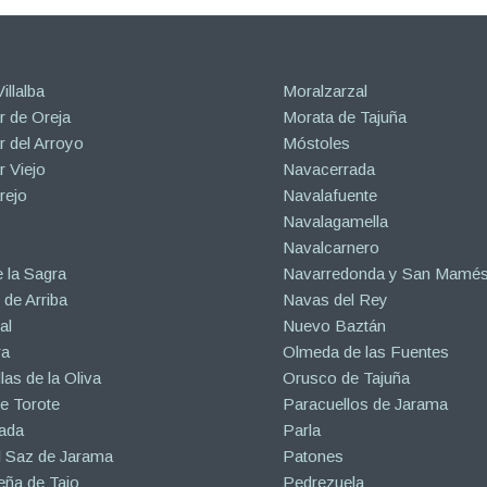
illalba
Moralzarzal
 de Oreja
Morata de Tajuña
 del Arroyo
Móstoles
 Viejo
Navacerrada
rejo
Navalafuente
Navalagamella
Navalcarnero
 la Sagra
Navarredonda y San Mamé
de Arriba
Navas del Rey
al
Nuevo Baztán
ra
Olmeda de las Fuentes
las de la Oliva
Orusco de Tajuña
e Torote
Paracuellos de Jarama
ada
Parla
l Saz de Jarama
Patones
eña de Tajo
Pedrezuela