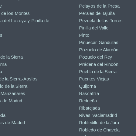
r
Pelayos de la Presa
 de los Montes
Perales de Tajuña
la del Lozoya y Pinilla de
Pezuela de las Torres
Pinilla del Valle
s
Pinto
Piñuécar-Gandullas
Pozuelo de Alarcón
de la Sierra
Pozuelo del Rey
ama
Prádena del Rincón
a
Puebla de la Sierra
de la Sierra-Aoslos
Puentes Viejas
o de la Sierra
Quijorna
 Manzanares
Rascafría
 de Madrid
Redueña
Ribatejada
eda
Rivas-Vaciamadrid
s de Madrid
Robledillo de la Jara
Robledo de Chavela