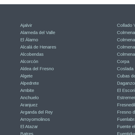
Ajalvir
Collado V
Alameda del Valle
Colmenar
El Álamo
Colmenar
Alcalá de Henares
Colmenar
Alcobendas
Colmena
Alcorcón
Corpa
Aldea del Fresno
Coslada
Algete
Cubas de
Alpedrete
Daganzo 
Ambite
El Escori
Anchuelo
Estreme
Aranjuez
Fresnedil
Arganda del Rey
Fresno d
Arroyomolinos
Fuenlabr
El Atazar
Fuente e
Batres
Fuentidu