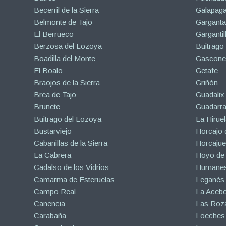
Becerril de la Sierra
Galapaga
Belmonte de Tajo
Garganta
El Berrueco
Gargantil
Berzosa del Lozoya
Buitrago
Boadilla del Monte
Gascone
El Boalo
Getafe
Braojos de la Sierra
Griñón
Brea de Tajo
Guadalix 
Brunete
Guadarr
Buitrago del Lozoya
La Hiruel
Bustarviejo
Horcajo 
Cabanillas de la Sierra
Horcajuel
La Cabrera
Hoyo de
Cadalso de los Vidrios
Humanes
Camarma de Esteruelas
Leganés
Campo Real
La Aceb
Canencia
Las Roza
Carabaña
Loeches