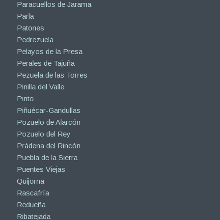
Paracuellos de Jarama
Parla
Patones
Pedrezuela
Pelayos de la Presa
Perales de Tajuña
Pezuela de las Torres
Pinilla del Valle
Pinto
Piñuécar-Gandullas
Pozuelo de Alarcón
Pozuelo del Rey
Prádena del Rincón
Puebla de la Sierra
Puentes Viejas
Quijorna
Rascafría
Redueña
Ribatejada