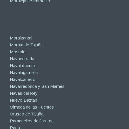
Moraleja de Enmedio
Moralzarzal
Morata de Tajuña
Móstoles
Navacerrada
Navalafuente
Navalagamella
Navalcarnero
Navarredonda y San Mamés
Navas del Rey
Nuevo Baztán
Olmeda de las Fuentes
Orusco de Tajuña
Paracuellos de Jarama
Parla