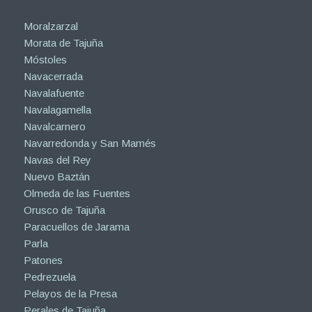
Moralzarzal
Morata de Tajuña
Móstoles
Navacerrada
Navalafuente
Navalagamella
Navalcarnero
Navarredonda y San Mamés
Navas del Rey
Nuevo Baztán
Olmeda de las Fuentes
Orusco de Tajuña
Paracuellos de Jarama
Parla
Patones
Pedrezuela
Pelayos de la Presa
Perales de Tajuña