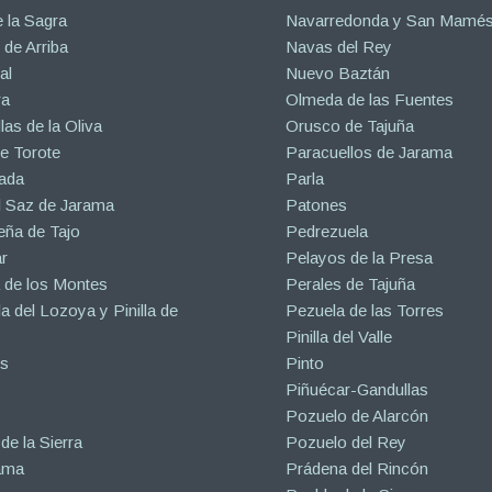
 la Sagra
Navarredonda y San Mamé
de Arriba
Navas del Rey
al
Nuevo Baztán
ra
Olmeda de las Fuentes
las de la Oliva
Orusco de Tajuña
e Torote
Paracuellos de Jarama
ada
Parla
l Saz de Jarama
Patones
eña de Tajo
Pedrezuela
r
Pelayos de la Presa
 de los Montes
Perales de Tajuña
la del Lozoya y Pinilla de
Pezuela de las Torres
Pinilla del Valle
s
Pinto
Piñuécar-Gandullas
Pozuelo de Alarcón
de la Sierra
Pozuelo del Rey
ama
Prádena del Rincón