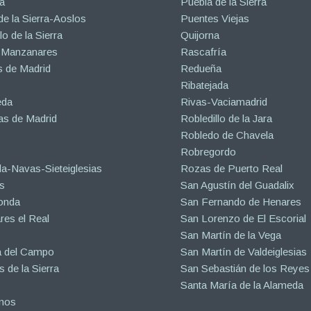
a
Puebla de la Sierra
de la Sierra-Aoslos
Puentes Viejas
o de la Sierra
Quijorna
 Manzanares
Rascafría
 de Madrid
Redueña
Ribatejada
eda
Rivas-Vaciamadrid
s de Madrid
Robledillo de la Jara
Robledo de Chavela
Robregordo
a-Navas-Sieteiglesias
Rozas de Puerto Real
s
San Agustín del Guadalix
onda
San Fernando de Henares
es el Real
San Lorenzo de El Escorial
San Martín de la Vega
a del Campo
San Martín de Valdeiglesias
s de la Sierra
San Sebastián de los Reyes
Santa María de la Alameda
inos