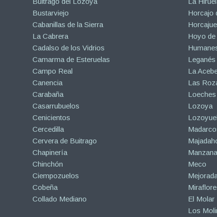
Buitrago del Lozoya
La Hiruel
Bustarviejo
Horcajo 
Cabanillas de la Sierra
Horcajuel
La Cabrera
Hoyo de
Cadalso de los Vidrios
Humanes
Camarma de Esteruelas
Leganés
Campo Real
La Aceb
Canencia
Las Roza
Carabaña
Loeches
Casarrubuelos
Lozoya
Cenicientos
Lozoyuel
Cercedilla
Madarco
Cervera de Buitrago
Majadah
Chapinería
Manzanar
Chinchón
Meco
Ciempozuelos
Mejorad
Cobeña
Miraflore
Collado Mediano
El Molar
Los Mol