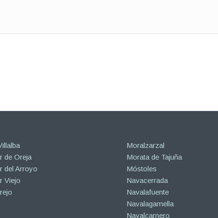
illalba
Moralzarzal
 de Oreja
Morata de Tajuña
 del Arroyo
Móstoles
 Viejo
Navacerrada
rejo
Navalafuente
Navalagamella
Navalcarnero