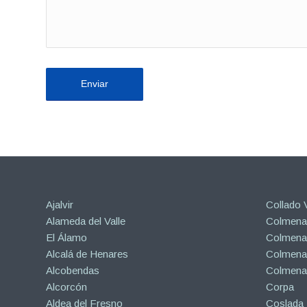
Ajalvir
Collado V
Alameda del Valle
Colmenar
El Álamo
Colmenar
Alcalá de Henares
Colmenar
Alcobendas
Colmena
Alcorcón
Corpa
Aldea del Fresno
Coslada