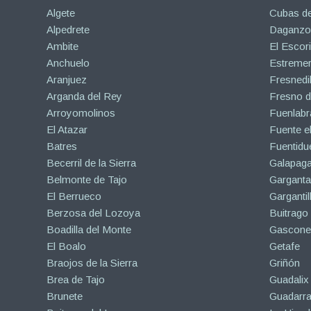
Algete
Cubas de
Alpedrete
Daganzo 
Ambite
El Escori
Anchuelo
Estreme
Aranjuez
Fresnedil
Arganda del Rey
Fresno d
Arroyomolinos
Fuenlabr
El Atazar
Fuente e
Batres
Fuentidu
Becerril de la Sierra
Galapaga
Belmonte de Tajo
Garganta
El Berrueco
Gargantil
Berzosa del Lozoya
Buitrago
Boadilla del Monte
Gascone
El Boalo
Getafe
Braojos de la Sierra
Griñón
Brea de Tajo
Guadalix 
Brunete
Guadarr