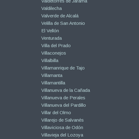
Valdetorres de Jarama
Valdilecha
Valverde de Alcalá
Velilla de San Antonio
El Vellón
Venturada
Villa del Prado
Villaconejos
Villalbilla
Villamanrique de Tajo
Villamanta
Villamantilla
Villanueva de la Cañada
Villanueva de Perales
Villanueva del Pardillo
Villar del Olmo
Villarejo de Salvanés
Villaviciosa de Odón
Villavieja del Lozoya