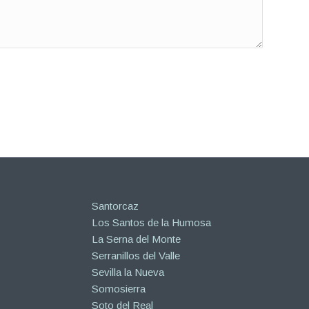
Santorcaz
Los Santos de la Humosa
La Serna del Monte
Serranillos del Valle
Sevilla la Nueva
Somosierra
Soto del Real