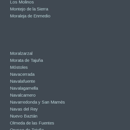
Los Molinos
Montejo de la Sierra
Moraleja de Enmedio
Moralzarzal
Morata de Tajuña
Móstoles
Navacerrada
Navalafuente
Navalagamella
Navalcarnero
Navarredonda y San Mamés
Navas del Rey
Nuevo Baztán
Olmeda de las Fuentes
Orusco de Tajuña