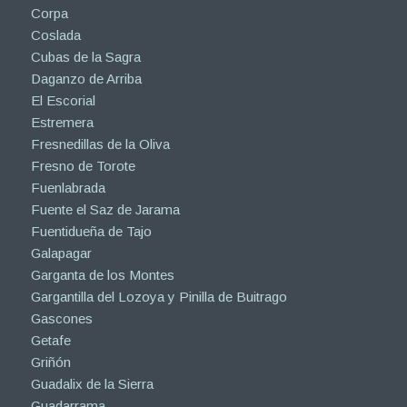
Corpa
Coslada
Cubas de la Sagra
Daganzo de Arriba
El Escorial
Estremera
Fresnedillas de la Oliva
Fresno de Torote
Fuenlabrada
Fuente el Saz de Jarama
Fuentidueña de Tajo
Galapagar
Garganta de los Montes
Gargantilla del Lozoya y Pinilla de Buitrago
Gascones
Getafe
Griñón
Guadalix de la Sierra
Guadarrama