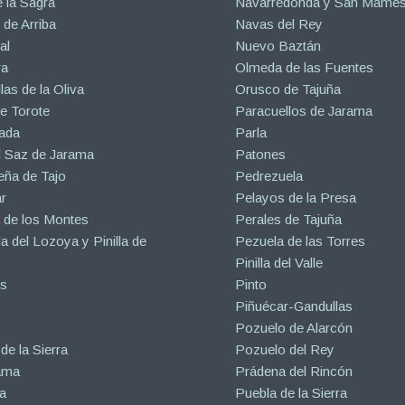
 la Sagra
Navarredonda y San Mamé
de Arriba
Navas del Rey
al
Nuevo Baztán
ra
Olmeda de las Fuentes
las de la Oliva
Orusco de Tajuña
e Torote
Paracuellos de Jarama
ada
Parla
l Saz de Jarama
Patones
eña de Tajo
Pedrezuela
r
Pelayos de la Presa
 de los Montes
Perales de Tajuña
la del Lozoya y Pinilla de
Pezuela de las Torres
Pinilla del Valle
s
Pinto
Piñuécar-Gandullas
Pozuelo de Alarcón
de la Sierra
Pozuelo del Rey
ama
Prádena del Rincón
a
Puebla de la Sierra