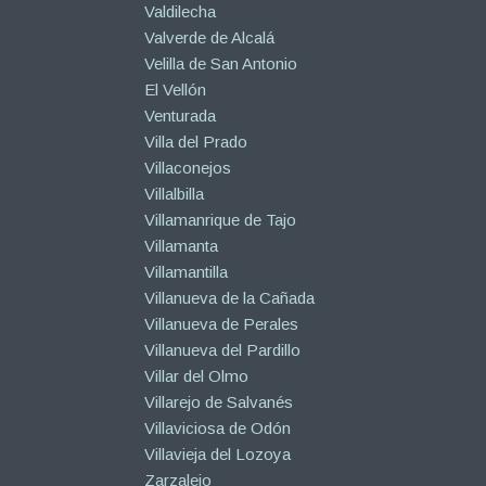
Valdilecha
Valverde de Alcalá
Velilla de San Antonio
El Vellón
Venturada
Villa del Prado
Villaconejos
Villalbilla
Villamanrique de Tajo
Villamanta
Villamantilla
Villanueva de la Cañada
Villanueva de Perales
Villanueva del Pardillo
Villar del Olmo
Villarejo de Salvanés
Villaviciosa de Odón
Villavieja del Lozoya
Zarzalejo