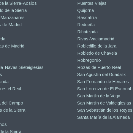
de la Sierra-Aoslos
Puentes Viejas
o de la Sierra
Quijorna
 Manzanares
Rascafría
 de Madrid
Redueña
Ribatejada
eda
Rivas-Vaciamadrid
s de Madrid
Robledillo de la Jara
Robledo de Chavela
Robregordo
a-Navas-Sieteiglesias
Rozas de Puerto Real
s
San Agustín del Guadalix
onda
San Fernando de Henares
es el Real
San Lorenzo de El Escorial
San Martín de la Vega
a del Campo
San Martín de Valdeiglesias
s de la Sierra
San Sebastián de los Reyes
Santa María de la Alameda
inos
e la Sierra