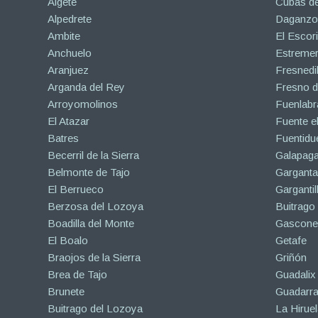
Algete
Cubas de
Alpedrete
Daganzo 
Ambite
El Escori
Anchuelo
Estreme
Aranjuez
Fresnedil
Arganda del Rey
Fresno d
Arroyomolinos
Fuenlabr
El Atazar
Fuente e
Batres
Fuentidu
Becerril de la Sierra
Galapaga
Belmonte de Tajo
Garganta
El Berrueco
Gargantil
Berzosa del Lozoya
Buitrago
Boadilla del Monte
Gascone
El Boalo
Getafe
Braojos de la Sierra
Griñón
Brea de Tajo
Guadalix 
Brunete
Guadarr
Buitrago del Lozoya
La Hiruel