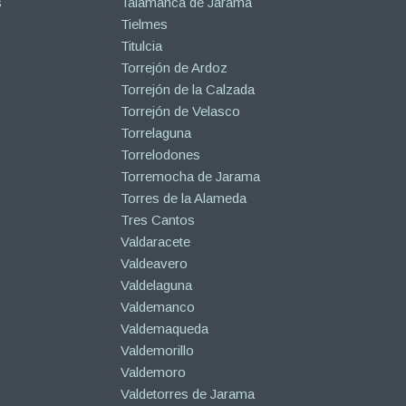
s
Talamanca de Jarama
Tielmes
Titulcia
Torrejón de Ardoz
Torrejón de la Calzada
Torrejón de Velasco
Torrelaguna
Torrelodones
Torremocha de Jarama
Torres de la Alameda
Tres Cantos
Valdaracete
Valdeavero
Valdelaguna
Valdemanco
Valdemaqueda
Valdemorillo
Valdemoro
Valdetorres de Jarama