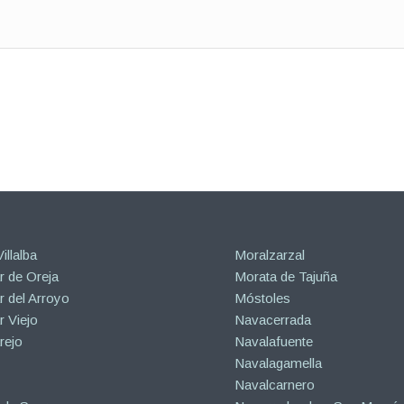
illalba
Moralzarzal
 de Oreja
Morata de Tajuña
 del Arroyo
Móstoles
 Viejo
Navacerrada
rejo
Navalafuente
Navalagamella
Navalcarnero