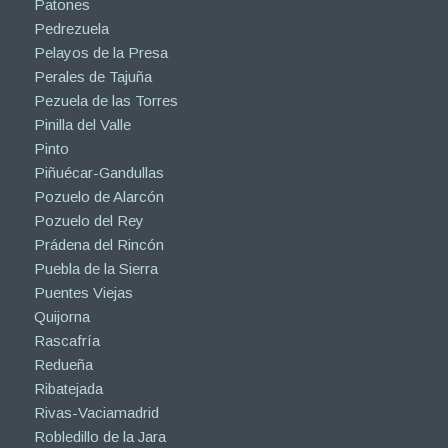
Patones
Pedrezuela
Pelayos de la Presa
Perales de Tajuña
Pezuela de las Torres
Pinilla del Valle
Pinto
Piñuécar-Gandullas
Pozuelo de Alarcón
Pozuelo del Rey
Prádena del Rincón
Puebla de la Sierra
Puentes Viejas
Quijorna
Rascafría
Redueña
Ribatejada
Rivas-Vaciamadrid
Robledillo de la Jara