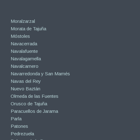
Moralzarzal
Morata de Tajuña
Móstoles
Navacerrada
Navalafuente
Navalagamella
Navalcarnero
Navarredonda y San Mamés
Navas del Rey
Nuevo Baztán
Olmeda de las Fuentes
Orusco de Tajuña
Paracuellos de Jarama
Parla
Patones
Pedrezuela