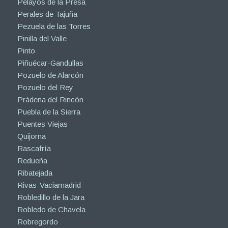
Pelayos de la Presa
Perales de Tajuña
Pezuela de las Torres
Pinilla del Valle
Pinto
Piñuécar-Gandullas
Pozuelo de Alarcón
Pozuelo del Rey
Prádena del Rincón
Puebla de la Sierra
Puentes Viejas
Quijorna
Rascafría
Redueña
Ribatejada
Rivas-Vaciamadrid
Robledillo de la Jara
Robledo de Chavela
Robregordo