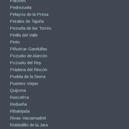
Patones
Pedrezuela
Pelayos de la Presa
Perales de Tajuña
Pezuela de las Torres
Pinilla del Valle
Pinto
Piñuécar-Gandullas
Pozuelo de Alarcón
Pozuelo del Rey
Prádena del Rincón
Puebla de la Sierra
Puentes Viejas
Quijorna
Rascafría
Redueña
Ribatejada
Rivas-Vaciamadrid
Robledillo de la Jara