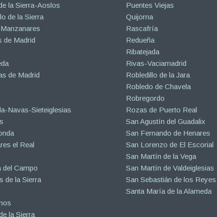
de la Sierra-Aoslos
Puentes Viejas
o de la Sierra
Quijorna
 Manzanares
Rascafría
 de Madrid
Redueña
Ribatejada
eda
Rivas-Vaciamadrid
s de Madrid
Robledillo de la Jara
Robledo de Chavela
Robregordo
a-Navas-Sieteiglesias
Rozas de Puerto Real
s
San Agustín del Guadalix
onda
San Fernando de Henares
es el Real
San Lorenzo de El Escorial
San Martín de la Vega
a del Campo
San Martín de Valdeiglesias
s de la Sierra
San Sebastián de los Reyes
Santa María de la Alameda
inos
e la Sierra