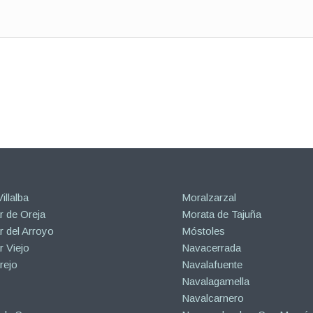
illalba
Moralzarzal
 de Oreja
Morata de Tajuña
 del Arroyo
Móstoles
 Viejo
Navacerrada
rejo
Navalafuente
Navalagamella
Navalcarnero