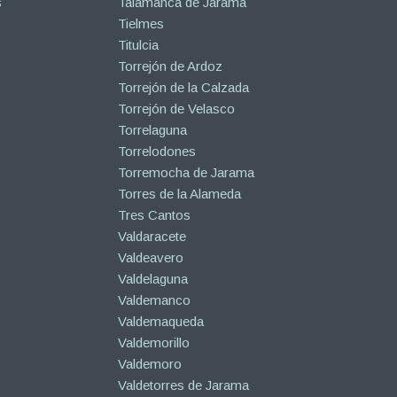
s
Talamanca de Jarama
Tielmes
Titulcia
Torrejón de Ardoz
Torrejón de la Calzada
Torrejón de Velasco
Torrelaguna
Torrelodones
Torremocha de Jarama
Torres de la Alameda
Tres Cantos
Valdaracete
Valdeavero
Valdelaguna
Valdemanco
Valdemaqueda
Valdemorillo
Valdemoro
Valdetorres de Jarama