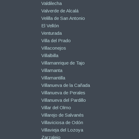
Valdilecha
Valverde de Alcalá
Velilla de San Antonio
El Vellón
Venturada
Villa del Prado
Villaconejos
Villalbilla
Villamanrique de Tajo
Villamanta
Villamantilla
Villanueva de la Cañada
Villanueva de Perales
Villanueva del Pardillo
Villar del Olmo
Villarejo de Salvanés
Villaviciosa de Odón
Villavieja del Lozoya
Zarzalejo