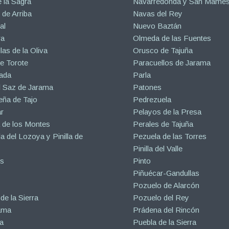
 la Sagra
Navarredonda y San Mamé
de Arriba
Navas del Rey
al
Nuevo Baztán
ra
Olmeda de las Fuentes
las de la Oliva
Orusco de Tajuña
e Torote
Paracuellos de Jarama
ada
Parla
l Saz de Jarama
Patones
eña de Tajo
Pedrezuela
r
Pelayos de la Presa
 de los Montes
Perales de Tajuña
la del Lozoya y Pinilla de
Pezuela de las Torres
Pinilla del Valle
s
Pinto
Piñuécar-Gandullas
Pozuelo de Alarcón
de la Sierra
Pozuelo del Rey
ama
Prádena del Rincón
a
Puebla de la Sierra