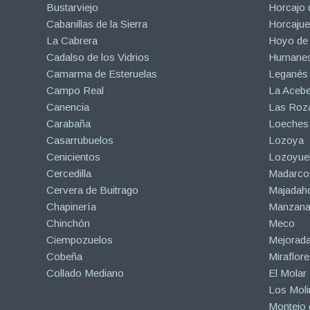
Bustarviejo
Horcajo 
Cabanillas de la Sierra
Horcajuel
La Cabrera
Hoyo de
Cadalso de los Vidrios
Humanes
Camarma de Esteruelas
Leganés
Campo Real
La Aceb
Canencia
Las Roza
Carabaña
Loeches
Casarrubuelos
Lozoya
Cenicientos
Lozoyuel
Cercedilla
Madarco
Cervera de Buitrago
Majadah
Chapinería
Manzanar
Chinchón
Meco
Ciempozuelos
Mejorad
Cobeña
Miraflore
Collado Mediano
El Molar
Los Mol
Montejo d