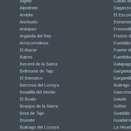
Algete
Cubas de
Alpedrete
Daganzo 
Ambite
El Escori
Anchuelo
Estreme
Aranjuez
Fresnedil
Arganda del Rey
Fresno d
Arroyomolinos
Fuenlabr
El Atazar
Fuente e
Batres
Fuentidu
Becerril de la Sierra
Galapaga
Belmonte de Tajo
Garganta
El Berrueco
Gargantil
Berzosa del Lozoya
Buitrago
Boadilla del Monte
Gascone
El Boalo
Getafe
Braojos de la Sierra
Griñón
Brea de Tajo
Guadalix 
Brunete
Guadarr
Buitrago del Lozoya
La Hiruel