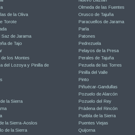
ra
Olmeda de las Fuentes
las de la Oliva
Orusco de Tajuña
e Torote
Paracuellos de Jarama
ada
Parla
l Saz de Jarama
Patones
eña de Tajo
Pedrezuela
r
Pelayos de la Presa
 de los Montes
Perales de Tajuña
la del Lozoya y Pinilla de
Pezuela de las Torres
Pinilla del Valle
s
Pinto
Piñuécar-Gandullas
Pozuelo de Alarcón
de la Sierra
Pozuelo del Rey
ama
Prádena del Rincón
a
Puebla de la Sierra
de la Sierra-Aoslos
Puentes Viejas
o de la Sierra
Quijorna