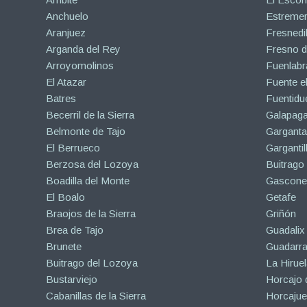
Anchuelo
Estreme
Aranjuez
Fresnedil
Arganda del Rey
Fresno d
Arroyomolinos
Fuenlabr
El Atazar
Fuente e
Batres
Fuentidu
Becerril de la Sierra
Galapaga
Belmonte de Tajo
Garganta
El Berrueco
Gargantil
Berzosa del Lozoya
Buitrago
Boadilla del Monte
Gascone
El Boalo
Getafe
Braojos de la Sierra
Griñón
Brea de Tajo
Guadalix 
Brunete
Guadarr
Buitrago del Lozoya
La Hiruel
Bustarviejo
Horcajo 
Cabanillas de la Sierra
Horcajuel