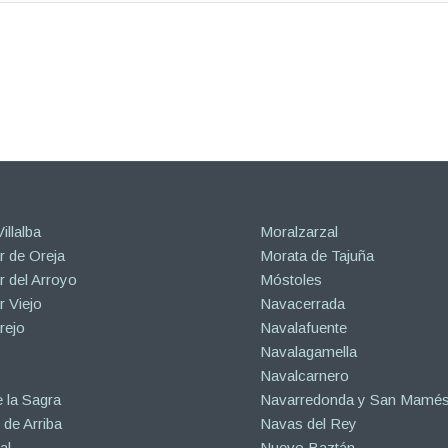
illalba
Moralzarzal
 de Oreja
Morata de Tajuña
 del Arroyo
Móstoles
 Viejo
Navacerrada
rejo
Navalafuente
Navalagamella
Navalcarnero
 la Sagra
Navarredonda y San Mamé
de Arriba
Navas del Rey
al
Nuevo Baztán