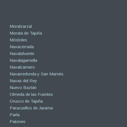
Moralzarzal
Morata de Tajuña
Móstoles
Navacerrada
Navalafuente
Navalagamella
Navalcarnero
Navarredonda y San Mamés
Navas del Rey
Nuevo Baztán
Olmeda de las Fuentes
Orusco de Tajuña
Paracuellos de Jarama
Parla
Patones