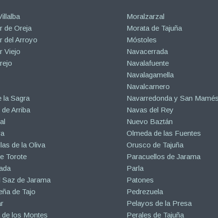
illalba
Moralzarzal
 de Oreja
Morata de Tajuña
 del Arroyo
Móstoles
 Viejo
Navacerrada
rejo
Navalafuente
Navalagamella
Navalcarnero
 la Sagra
Navarredonda y San Mamé
de Arriba
Navas del Rey
al
Nuevo Baztán
ra
Olmeda de las Fuentes
las de la Oliva
Orusco de Tajuña
e Torote
Paracuellos de Jarama
ada
Parla
l Saz de Jarama
Patones
eña de Tajo
Pedrezuela
r
Pelayos de la Presa
 de los Montes
Perales de Tajuña