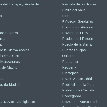
la del Lozoya y Pinilla de
Pezuela de las Torres
Pinilla del Valle
s
Pinto
Piñuécar-Gandullas
Pozuelo de Alarcón
de la Sierra
Pozuelo del Rey
ama
Prádena del Rincón
a
Puebla de la Sierra
de la Sierra-Aoslos
Puentes Viejas
o de la Sierra
Quijorna
 Manzanares
Rascafría
 de Madrid
Redueña
Ribatejada
eda
Rivas-Vaciamadrid
s de Madrid
Robledillo de la Jara
Robledo de Chavela
Robregordo
a-Navas-Sieteiglesias
Rozas de Puerto Real