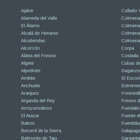
Ajalvir
Collado V
Alameda del Valle
Colmenar
El Álamo
Colmenar
Alcalá de Henares
Colmenar
Alcobendas
Colmena
Alcorcón
Corpa
Aldea del Fresno
Coslada
Algete
Cubas de
Alpedrete
Daganzo 
Ambite
El Escori
Anchuelo
Estreme
Aranjuez
Fresnedil
Arganda del Rey
Fresno d
Arroyomolinos
Fuenlabr
El Atazar
Fuente e
Batres
Fuentidu
Becerril de la Sierra
Galapaga
Belmonte de Tajo
Garganta