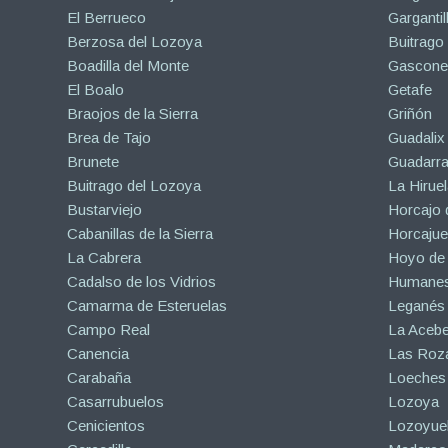
El Berrueco
Gargantil
Berzosa del Lozoya
Buitrago
Boadilla del Monte
Gascone
El Boalo
Getafe
Braojos de la Sierra
Griñón
Brea de Tajo
Guadalix 
Brunete
Guadarr
Buitrago del Lozoya
La Hiruel
Bustarviejo
Horcajo 
Cabanillas de la Sierra
Horcajuel
La Cabrera
Hoyo de
Cadalso de los Vidrios
Humanes
Camarma de Esteruelas
Leganés
Campo Real
La Aceb
Canencia
Las Roza
Carabaña
Loeches
Casarrubuelos
Lozoya
Cenicientos
Lozoyuel