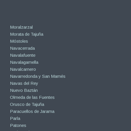
Moralzarzal
Morata de Tajuña
Móstoles
Navacerrada
Navalafuente
Navalagamella
Navalcarnero
Navarredonda y San Mamés
Navas del Rey
Nuevo Baztán
Olmeda de las Fuentes
Orusco de Tajuña
Paracuellos de Jarama
Parla
Patones