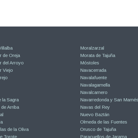
illalba
Moralzarzal
 de Oreja
Morata de Tajuña
 del Arroyo
Móstoles
 Viejo
Navacerrada
rejo
Navalafuente
Navalagamella
Navalcarnero
 la Sagra
Navarredonda y San Mamé
de Arriba
Navas del Rey
al
Nuevo Baztán
ra
Olmeda de las Fuentes
las de la Oliva
Orusco de Tajuña
e Torote
Paracuellos de Jarama