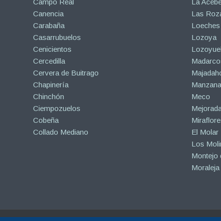
Campo Real
La Aceb
Canencia
Las Roza
Carabaña
Loeches
Casarrubuelos
Lozoya
Cenicientos
Lozoyuel
Cercedilla
Madarco
Cervera de Buitrago
Majadah
Chapinería
Manzanar
Chinchón
Meco
Ciempozuelos
Mejorad
Cobeña
Miraflore
Collado Mediano
El Molar
Los Mol
Montejo d
Moraleja