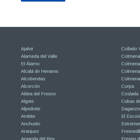
Ajalvir
Collado V
Alameda del Valle
Colmenar
El Álamo
Colmenar
Alcalá de Henares
Colmenar
Alcobendas
Colmena
Alcorcón
Corpa
Aldea del Fresno
Coslada
Algete
Cubas de
Alpedrete
Daganzo 
Ambite
El Escori
Anchuelo
Estreme
Aranjuez
Fresnedil
Arganda del Rey
Fresno d