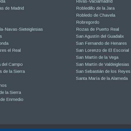
eda
Rivas-Vaciamadrid
s de Madrid
Robledillo de la Jara
Robledo de Chavela
Robregordo
a-Navas-Sieteiglesias
Rozas de Puerto Real
s
San Agustín del Guadalix
onda
San Fernando de Henares
es el Real
San Lorenzo de El Escorial
San Martín de la Vega
a del Campo
San Martín de Valdeiglesias
s de la Sierra
San Sebastián de los Reyes
Santa María de la Alameda
inos
e la Sierra
 de Enmedio