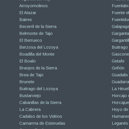
Arroyomolinos
Fuenlabr
El Atazar
Fuente e
Batres
Fuentidu
Becerril de la Sierra
Galapaga
Belmonte de Tajo
Garganta
El Berrueco
Gargantil
Berzosa del Lozoya
Buitrago
Boadilla del Monte
Gascone
El Boalo
Getafe
Braojos de la Sierra
Griñón
Brea de Tajo
Guadalix 
Brunete
Guadarr
Buitrago del Lozoya
La Hiruel
Bustarviejo
Horcajo 
Cabanillas de la Sierra
Horcajuel
La Cabrera
Hoyo de
Cadalso de los Vidrios
Humanes
Camarma de Esteruelas
Leganés