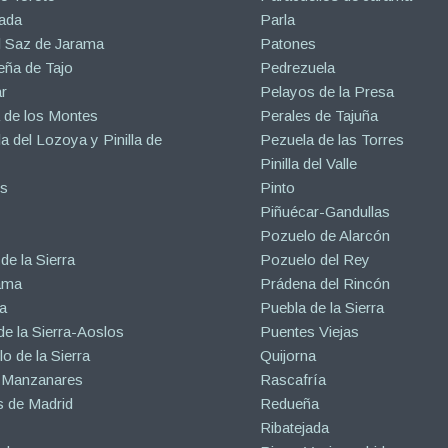
ada
Parla
l Saz de Jarama
Patones
eña de Tajo
Pedrezuela
r
Pelayos de la Presa
 de los Montes
Perales de Tajuña
la del Lozoya y Pinilla de
Pezuela de las Torres
Pinilla del Valle
s
Pinto
Piñuécar-Gandullas
Pozuelo de Alarcón
de la Sierra
Pozuelo del Rey
ama
Prádena del Rincón
a
Puebla de la Sierra
de la Sierra-Aoslos
Puentes Viejas
o de la Sierra
Quijorna
 Manzanares
Rascafría
 de Madrid
Redueña
Ribatejada