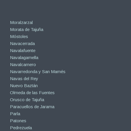
Moralzarzal
Morata de Tajuña
Móstoles
Navacerrada
Navalafuente
Navalagamella
Navalcarnero
Navarredonda y San Mamés
Navas del Rey
Nuevo Baztán
Olmeda de las Fuentes
Orusco de Tajuña
Paracuellos de Jarama
Parla
Patones
Pedrezuela