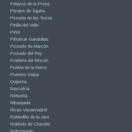
Pelayos de la Presa
Perales de Tajuña
Pezuela de las Torres
Pinilla del Valle
Pinto
Piñuécar-Gandullas
Pozuelo de Alarcón
Pozuelo del Rey
Prádena del Rincón
Puebla de la Sierra
Puentes Viejas
Quijorna
Rascafría
Redueña
Ribatejada
Rivas-Vaciamadrid
Robledillo de la Jara
Robledo de Chavela
Robregordo