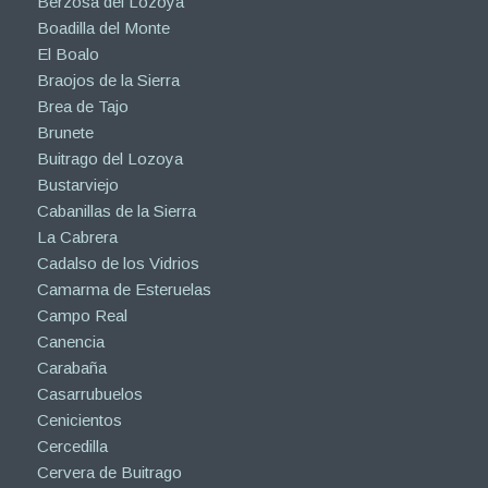
Berzosa del Lozoya
Boadilla del Monte
El Boalo
Braojos de la Sierra
Brea de Tajo
Brunete
Buitrago del Lozoya
Bustarviejo
Cabanillas de la Sierra
La Cabrera
Cadalso de los Vidrios
Camarma de Esteruelas
Campo Real
Canencia
Carabaña
Casarrubuelos
Cenicientos
Cercedilla
Cervera de Buitrago