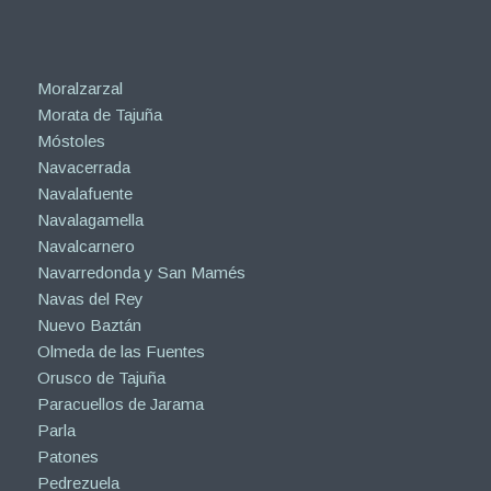
Moralzarzal
Morata de Tajuña
Móstoles
Navacerrada
Navalafuente
Navalagamella
Navalcarnero
Navarredonda y San Mamés
Navas del Rey
Nuevo Baztán
Olmeda de las Fuentes
Orusco de Tajuña
Paracuellos de Jarama
Parla
Patones
Pedrezuela